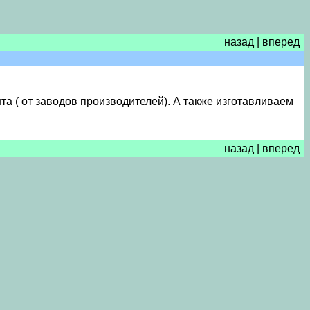
назад
|
вперед
а ( от заводов производителей). А также изготавливаем
назад
|
вперед