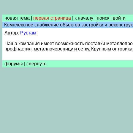
новая тема
|
первая страница
|
к началу
|
поиск
|
войти
Комплексное снабжение объектов застройки и реконструк
Автор:
Рустам
Наша компания имеет возможность поставки металлопрокат
профнастил, металлочерепицу и сетку. Крупным оптовика
форумы
|
свернуть