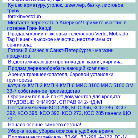
Куплю арматуру, уголок, швеллер, балку, листовое,
трубу
forexinvestclub
Мечтаете переехать в Америку? Примите участие в
лотерее Грин Кард!
Продаем копии люксовых телефонов Vertu, Mobiado,
Tag Heuer - высокое качество, неотличимы от
оригинала.
Готовый бизнес в Санкт-Петербурге - магазин
продуктов.
Водооталкивающая пропитка для камня, кирпича
Продам деревообрабатывающий комплекс
Аренда траншеекопателя, баровой установки,
грунтореза
катушки КМП-2 КМП-4 КМП-6 МИС 3100 МИС 5100 ЭМ
33-7 собственное производство
Оформим полный пакет документов для кредита:
ТРУДОВЫЕ КНИЖКИ, СПРАВКИ 2-НДФЛ
Поставим ячейки КСО 298, КСО 366, КСО 386, КСО
292, КСО 395, КСО 392, КСО 272, КСО 285 панели ЩО
70
Начало осенне-зимнего сезона!
Уборка пола, уборка офисов в удобное время
Продаем автогрейдеры ДЗ-98, ДЗ-298, А-122, ГС-14,