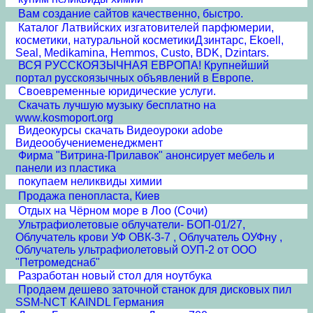
Вам создание сайтов качественно, быстро.
Каталог Латвийских изгатовителей парфюмерии,
косметики, натуральной косметикиДзинтарс, Ekoell,
Seal, Medikamina, Hemmos, Custo, BDK, Dzintars.
ВСЯ РУССКОЯЗЫЧНАЯ ЕВРОПА! Крупнейший
портал русскоязычных объявлений в Европе.
Своевременные юридические услуги.
Скачать лучшую музыку бесплатно на
www.kosmoport.org
Видеокурсы скачать Видеоуроки adobe
Видеообучениеменеджмент
Фирма "Витрина-Прилавок" анонсирует мебель и
панели из пластика
покупаем неликвиды химии
Продажа пенопласта, Киев
Отдых на Чёрном море в Лоо (Сочи)
Ультрафиолетовые облучатели- БОП-01/27,
Облучатель крови УФ ОВК-3-7 , Облучатель ОУФну ,
Облучатель ультрафиолетовый ОУП-2 от ООО
"Петромедснаб"
Разработан новый стол для ноутбука
Продаем дешево заточной станок для дисковых пил
SSM-NCT KAINDL Германия