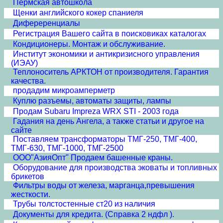
Пермская автошкола
Щенки английского кокер спаниеля
Дифереренциалы
Регистрация Вашего сайта в поисковиках каталогах
Кондиционеры. Монтаж и обслуживание.
Институт экономики и антикризисного управления
(ИЭАУ)
Теплоноситель АРКТОН от производителя. Гарантия
качества.
продадим микроамперметр
Куплю разъемы, автоматы защиты, лампы
Продам Subaru Impreza WRX STI - 2003 года
Гадания на день Ангела, а также статьи и другое на
сайте
Поставляем трансформаторы ТМГ-250, ТМГ-400,
ТМГ-630, ТМГ-1000, ТМГ-2500
ООО"АзияОпт" Продаем башенные краны.
Оборудование для производства эковаты и топливных
брикетов
Фильтры воды от железа, марганца,превышения
жесткости.
Трубы толстостенные ст20 из наличия
Документы для кредита. (Справка 2 ндфл ).