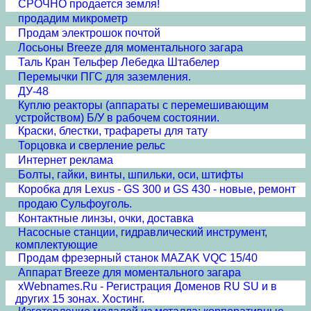
СРОЧНО продается земля!
продадим микрометр
Продам электрошок почтой
Лосьоны Breeze для моментального загара
Таль Кран Тельфер Лебедка Штабелер
Перемычки ПГС для заземления.
ДУ-48
Куплю реакторы (аппараты с перемешивающим
устройством) Б/У в рабочем состоянии.
Краски, блестки, трафареты для тату
Торцовка и сверление рельс
Интернет реклама
Болты, гайки, винты, шпильки, оси, штифты
Коробка для Lexus - GS 300 и GS 430 - новые, ремонт
продаю Сульфоуголь.
Контактные линзы, очки, доставка
Насосные станции, гидравлический инструмент,
комплектующие
Продам фрезерный станок MAZAK VQC 15/40
Аппарат Breeze для моментального загара
xWebnames.Ru - Регистрация Доменов RU SU и в
других 15 зонах. Хостинг.