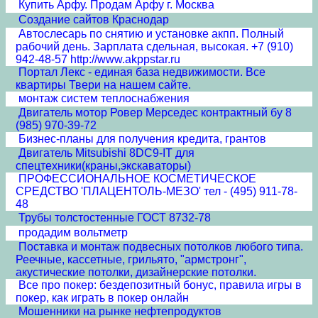
Купить Арфу. Продам Арфу г. Москва
Создание сайтов Краснодар
Автослесарь по снятию и установке акпп. Полный
рабочий день. Зарплата сдельная, высокая. +7 (910)
942-48-57 http://www.akppstar.ru
Портал Лекс - единая база недвижимости. Все
квартиры Твери на нашем сайте.
монтаж систем теплоснабжения
Двигатель мотор Ровер Мерседес контрактный бу 8
(985) 970-39-72
Бизнес-планы для получения кредита, грантов
Двигатель Mitsubishi 8DC9-IT для
спецтехники(краны,экскаваторы)
ПРОФЕССИОНАЛЬНОЕ КОСМЕТИЧЕСКОЕ
СРЕДСТВО 'ПЛАЦЕНТОЛЬ-МЕЗО' тел - (495) 911-78-
48
Трубы толстостенные ГОСТ 8732-78
продадим вольтметр
Поставка и монтаж подвесных потолков любого типа.
Реечные, кассетные, грильято, "армстронг",
акустические потолки, дизайнерские потолки.
Все про покер: бездепозитный бонус, правила игры в
покер, как играть в покер онлайн
Мошенники на рынке нефтепродуктов