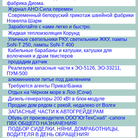
фабрика Диома.
Журнал АНО Сила перемен
Современный белоруский трикотаж швейной фабрики
Новелла Шарм
Заработайте с нами легко и быстро.
Жидкая теплоизоляция Корунд
Уличные светильники РКУ, светильники ЖКУ, лампы
SoN-T 250, лампы SoN-T 400
Кабельные барабаны и катушки, катушки для
волочения и драм твистеров
продадим датчик
Реализуем запасные части к ЭО-5126, ЭО-33211,
ПУМ-500
алюминиевое литье под давлением
Требуются агенты ПриватБанка
Отдых на Чёрном море в Лоо (Сочи)
Дизель-генераторы 200 кВт в блок-модуле
Продаю дом рядом с рекой, недалеко от Волги
ЗАПАСНЫЕ ЧАСТИ К АВТОГРЕЙДЕРАМ
Обувь от производителя.ООО"ЮгТехСнаб" -сапоги
ПВХ ОБЩЕГО НАЗНАЧЕНИЯ!
ПОДБОР СИДЕЛКИ, НЯНИ, ДОМРАБОТНИЦЫ,
ВОДИТЕЛЯ В ДЕНЬ ОБРАЩЕНИЯ!