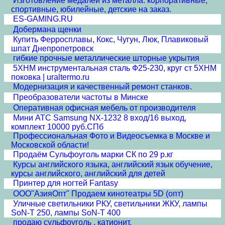
Изготовление медалей из металла: корпоративные,
спортивные, юбилейные, детские на заказ.
ES-GAMING.RU
Добермана щенки
Купить Ферросплавы, Кокс, Чугун, Люк, Плавиковый
шпат Днепропетровск
гибкие прочные металлические шторные укрытия
5ХНМ инструментальная сталь Ф25-230, круг ст 5ХНМ
поковка | uraltermo.ru
Модернизация и качественный ремонт станков.
Преобразователи частоты в Минске
Оперативная офисная мебель от производителя
Мини АТС Samsung NX-1232 8 вход/16 выход,
комплект 10000 руб.СПб
Профессиональная Фото и Видеосъемка в Москве и
Московской области!
Продаём Сульфоуголь марки СК по 29 р.кг
Курсы английского языка, английский язык обучение,
курсы английского, английский для детей
Принтер для ногтей Fantasy
ООО"АзияОпт" Продаем кинотеатры 5D (опт)
Уличные светильники РКУ, светильники ЖКУ, лампы
SoN-T 250, лампы SoN-T 400
продаю сульфоуголь , катионит.