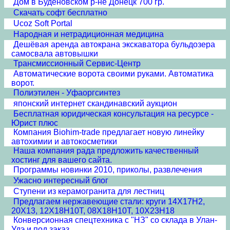
Дом в Буденовском р-не Донецк 700 гр.
Скачать софт бесплатно
Ucoz Soft Portal
Народная и нетрадиционная медицина
Дешёвая аренда автокрана экскаватора бульдозера
самосвала автовышки
Трансмиссионный Сервис-Центр
Автоматические ворота своими руками. Автоматика
ворот.
Полиэтилен - Уфаоргсинтез
японский интернет скандинавский аукцион
Бесплатная юридическая консультация на ресурсе -
Юрист плюс
Компания Biohim-trade предлагает новую линейку
автохимии и автокосметики
Наша компания рада предложить качественный
хостинг для вашего сайта.
Программы новинки 2010, приколы, развлечения
Ужасно интересный блог
Ступени из керамогранита для лестниц
Предлагаем нержавеющие стали: круги 14Х17Н2,
20Х13, 12Х18Н10Т, 08Х18Н10Т, 10Х23Н18
Конверсионная спецтехника с "НЗ" со склада в Улан-
Удэ и под заказ