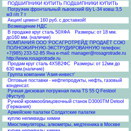
ПОДШИПНИКИ КУПИТЬ ПОДШИПНИКИ КУПИТЬ
Погрузчик фронтальный львовский б/у L-34 ковш 3,5
м3 г/п 7 т
Акция! цемент 160 руб. с доставкой!
Возмещение НДС
В продаже круг сталь 50ХФА Размеры: от 18 мм.
до160 мм. (наличие)
КОМПАНИЯ ООО 'РОСАГРОТРЕЙД' ПРОДАЁТ СОЮ
ПОЛНОЖИРНУЮ-ЭКСТРУДИРОВАННУЮ телефон:
+7(985) 233-52-85 Яна e-mail: manager@rosagrotrade.ru
http://www.rosagrotrade.ru
Продам круг сталь 4Х5В2ФС Размеры: от 12мм до
630 мм.(наличие)
Группа компании 'Азия-инвест'
Оптовые поставки - нефтепродукты, нефть, газовый
конденсат.
Ручная дисковая погружная пила TS 55 Q Festool
(Фустул)
Ручной кромкооблицовочный станок D3000TM Detool
(Германия)
Армейские палатки Солдатские палатки
куплю неликвиды химии
Миостимуляторы, алкометры, медтехника в Москве
купим неликвиды химии