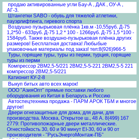
продаю активированные угли Бау-А , ДАК , ОУ-А ,
АГ-3.
Штангетки SABO - обувь для тяжелой атлетики,
пауэрлифтинга, гиревого спорта
Воздушно пузырьковая плёнка 1кв.м -10,55руб. Д-75
1,2*50 - 633руб. Д-75 1,2 * 100 - 1266руб. Д-75 1,5 *100 -
1584руб. Также воздушно-пузырьковая плёнка других
размеров! Бесплатная доставка! Любыбые
упаковочные материалы под заказ! тел:8(926)966-5
Туры, горящие туры, туры из перми, турция, горящие
туры из перми
Компрессор 2ВМ2,5-5/221 2ВМ2,5-5-221 2ВМ2,5-5 221
компрессор 2ВМ2,5-5/221
Катионит КУ-2-8
Выкуп битых авто всех марок!
ООО "АзияОпт" прямые поставки любого
оборудования из Китая в Беларусь и Россию
Автоспецтехника продажа - ПАРМ АРОК ТБМ и многое
другое!
Двери огнезащитные для дома, для дачи, для
производства. Москва, Открытое ш., 48 А. 8(499) 167
2779: Противопожарные двери металлические.
Огнестойкость 30, 60 и 90 минут EI-30, 60 и 90 от
производителя - "РусьЭнергоМонтаж-ПБ"