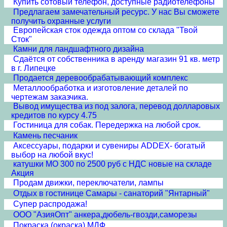
Купить сотовый телефон, доступные радиотелефоны
Предлагаем замечательный ресурс. У нас Вы сможете
получить охранные услуги
Европейская сток одежда оптом со склада "Твой
Сток"
Камни для ландшафтного дизайна
Сдаётся от собственника в аренду магазин 91 кв. метр
в г. Липецке
Продается деревообрабатывающий комплекс
Металлообработка и изготовление деталей по
чертежам заказчика.
Вывод имущества из под залога, перевод долларовых
кредитов по курсу 4.75
Гостиница для собак. Передержка на любой срок.
Камень песчаник
Аксессуары, подарки и сувениры ADDEX- богатый
выбор на любой вкус!
катушки МО 300 по 2500 руб с НДС новые на складе
Акция
Продам движки, переключатели, лампы
Отдых в гостинице Самары - санаторий "Янтарный"
Супер распродажа!
ООО "АзияОпт" анкера,дюбель-гвозди,саморезы
Покраска (окраска) МДФ