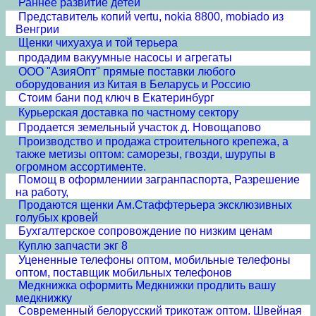
Раннее развитие детей
Представитель копий vertu, nokia 8800, mobiado из
Венгрии
Щенки чихуахуа и той терьера
продадим вакуумные насосы и агрегаты
ООО "АзияОпт" прямые поставки любого
оборудования из Китая в Беларусь и Россию
Стоим бани под ключ в Екатеринбург
Курьерская доставка по частному сектору
Продается земельный участок д. Новощапово
Производство и продажа строительного крепежа, а
также метизы оптом: саморезы, гвозди, шурупы в
огромном ассортименте.
Помощ в оформлениии загранпаспорта, Разрешение
на работу,
Продаются щенки Ам.Стаффтерьера эксклюзивных
голубых кровей
Бухгалтерское сопровождение по низким ценам
Куплю запчасти экг 8
Уцененные телефоны оптом, мобильные телефоны
оптом, поставщик мобильных телефонов
Медкнижка оформить Медкнижки продлить вашу
медкнижку
Современный белорусский трикотаж оптом. Швейная