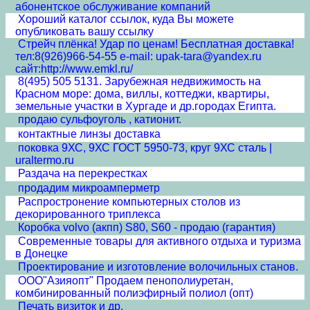
абонентское обслуживание компаний
Хороший каталог ссылок, куда Вы можете
опубликовать вашу ссылку
Стрейч плёнка! Удар по ценам! Бесплатная доставка!
тел:8(926)966-54-55 e-mail: upak-tara@yandex.ru
сайт:http://www.emkl.ru/
8(495) 505 5131. Зарубежная недвижимость на
Красном море: дома, виллы, коттеджи, квартиры,
земельные участки в Хургаде и др.городах Египта.
продаю сульфоуголь , катионит.
контактные линзы доставка
поковка 9ХС, 9ХС ГОСТ 5950-73, круг 9ХС сталь |
uraltermo.ru
Раздача на перекрестках
продадим микроамперметр
Распростронение компьютерных столов из
декорированного триплекса
Коробка volvo (акпп) S80, S60 - продаю (гарантия)
Современные товары для активного отдыха и туризма
в Донецке
Проектирование и изготовление волочильных станов.
ООО"Азияопт" Продаем пенополиуретан,
комбинированный полиэфирный полиол (опт)
Печать визиток и др.