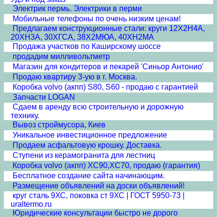
Электрик пермь. Электрики в перми
Мобильные телефоны по очень низким ценам!
Предлагаем конструкционные стали: круги 12Х2Н4А,
20ХН3А, 30ХГСА, 38Х2МЮА, 40ХН2МА
Продажа участков по Каширскому шоссе
продадим милливольтметр
Магазин для кондитеров и пекарей 'Синьор Антонио'
Продаю квартиру 3-ую в г. Москва.
Коробка volvo (акпп) S80, S60 - продаю с гарантией
Запчасти LOGAN
Сдаем в аренду всю строительную и дорожную
технику.
Вывоз строймусора, Киев
Уникальное инвестиционное предложение
Продаем асфальтовую крошку. Доставка.
Ступени из керамогранита для лестниц
Коробка volvo (акпп) XC90,XC70, продаю (гарантия)
Бесплатное создание сайта начинающим.
Размещение объявлений на доски объявлений!
круг сталь 9ХС, поковка ст 9ХС | ГОСТ 5950-73 |
uraltermo.ru
Юридические консультации быстро не дорого