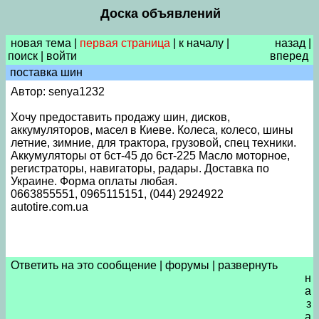
Доска объявлений
новая тема
|
первая страница
|
к началу
|
назад
|
поиск
|
войти
вперед
поставка шин
Автор: senya1232
Хочу предоставить продажу шин, дисков,
аккумуляторов, масел в Киеве. Колеса, колесо, шины
летние, зимние, для трактора, грузовой, спец техники.
Аккумуляторы от 6ст-45 до 6ст-225 Масло моторное,
регистраторы, навигаторы, радары. Доставка по
Украине. Форма оплаты любая.
0663855551, 0965115151, (044) 2924922
autotire.com.ua
Ответить на это сообщение
|
форумы
|
развернуть
н
а
з
а