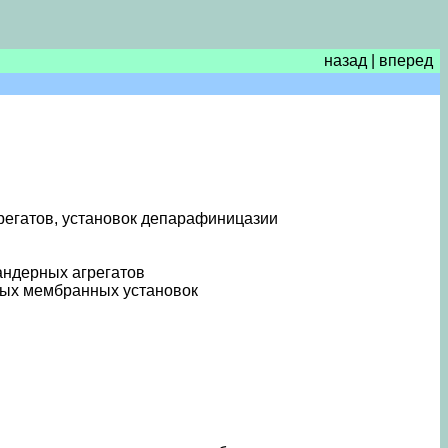
назад
|
вперед
грегатов, установок депарафиницазии
андерных агрегатов
тных мембранных установок