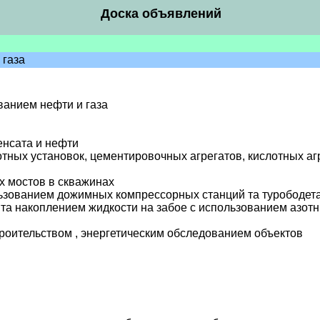
Доска объявлений
 газа
ванием нефти и газа
енсата и нефти
тных установок, цементировочных агрегатов, кислотных а
х мостов в скважинах
ользованием дожимных компрессорных станций та турободет
 та накоплением жидкости на забое с использованием азо
троительством , энергетическим обследованием объектов