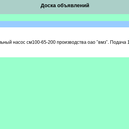
Доска объявлений
ый насос см100-65-200 производства оао "вмз". Подача 100