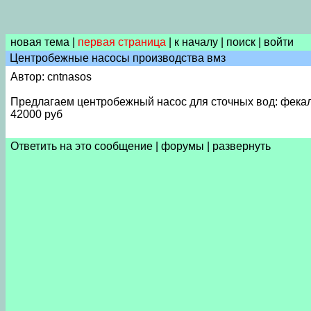
новая тема
|
первая страница
|
к началу
|
поиск
|
войти
Центробежные насосы производства вмз
Автор: cntnasos
Предлагаем центробежный насос для сточных вод: фекальн
42000 руб
Ответить на это сообщение
|
форумы
|
развернуть