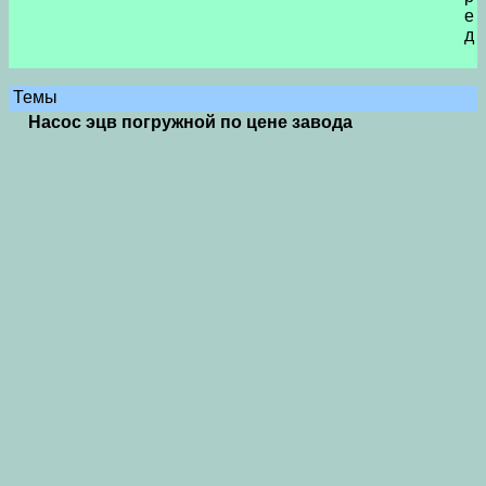
е
д
Темы
Насос эцв погружной по цене завода