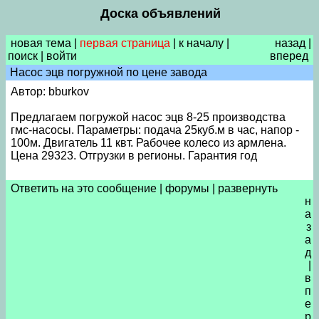
Доска объявлений
новая тема
|
первая страница
|
к началу
|
назад
|
поиск
|
войти
вперед
Насос эцв погружной по цене завода
Автор: bburkov
Предлагаем погружой насос эцв 8-25 производства
гмс-насосы. Параметры: подача 25куб.м в час, напор -
100м. Двигатель 11 квт. Рабочее колесо из армлена.
Цена 29323. Отгрузки в регионы. Гарантия год
Ответить на это сообщение
|
форумы
|
развернуть
н
а
з
а
д
|
в
п
е
р