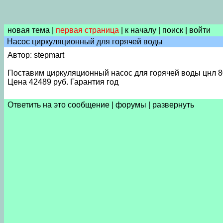
новая тема
|
первая страница
|
к началу
|
поиск
|
войти
Насос циркуляционный для горячей воды
Автор: stepmart
Поставим циркуляционный насос для горячей воды цнл 80/
Цена 42489 руб. Гарантия год
Ответить на это сообщение
|
форумы
|
развернуть