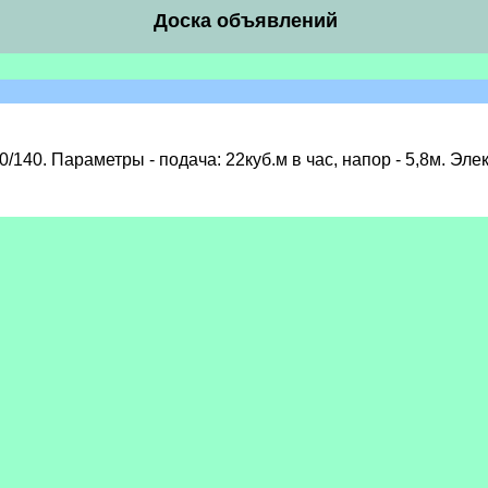
Доска объявлений
140. Параметры - подача: 22куб.м в час, напор - 5,8м. Эле