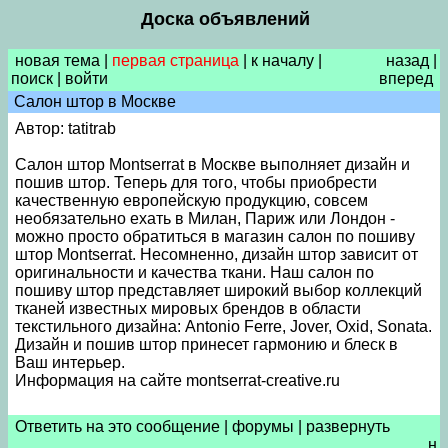
Доска объявлений
новая тема
|
первая страница
|
к началу
|
назад
|
поиск
|
войти
вперед
Салон штор в Москве
Автор: tatitrab
Салон штор Montserrat в Москве выполняет дизайн и
пошив штор. Теперь для того, чтобы приобрести
качественную европейскую продукцию, совсем
необязательно ехать в Милан, Париж или Лондон -
можно просто обратиться в магазин салон по пошиву
штор Montserrat. Несомненно, дизайн штор зависит от
оригинальности и качества ткани. Наш салон по
пошиву штор представляет широкий выбор коллекций
тканей известных мировых брендов в области
текстильного дизайна: Antonio Ferre, Jover, Oxid, Sonata.
Дизайн и пошив штор принесет гармонию и блеск в
Ваш интерьер.
Информация на сайте montserrat-creative.ru
Ответить на это сообщение
|
форумы
|
развернуть
н