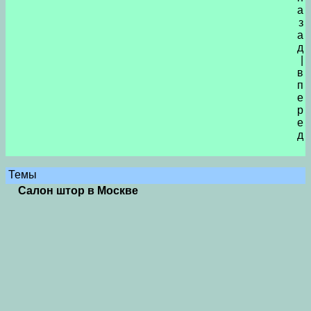
а
з
а
д
|
в
п
е
р
е
д
Темы
Салон штор в Москве