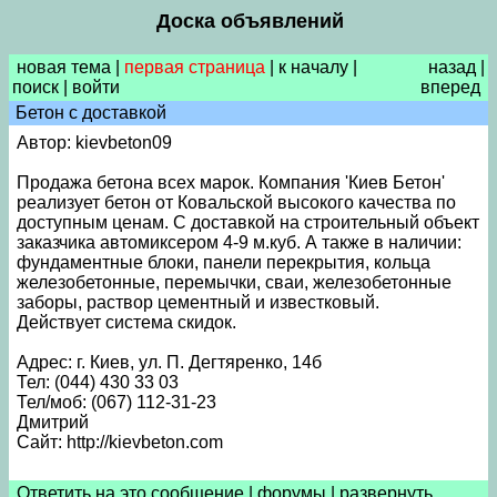
Доска объявлений
новая тема
|
первая страница
|
к началу
|
назад
|
поиск
|
войти
вперед
Бетон с доставкой
Автор: kievbeton09
Продажа бетона всех марок. Компания 'Киев Бетон'
реализует бетон от Ковальской высокого качества по
доступным ценам. С доставкой на строительный объект
заказчика автомиксером 4-9 м.куб. А также в наличии:
фундаментные блоки, панели перекрытия, кольца
железобетонные, перемычки, сваи, железобетонные
заборы, раствор цементный и известковый.
Действует система скидок.
Адрес: г. Киев, ул. П. Дегтяренко, 14б
Тел: (044) 430 33 03
Тел/моб: (067) 112-31-23
Дмитрий
Сайт: http://kievbeton.com
Ответить на это сообщение
|
форумы
|
развернуть