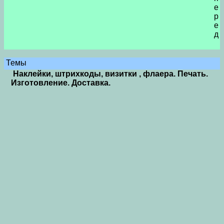
е
р
е
д
Темы
Наклейки, штрихкоды, визитки , флаера. Печать.
Изготовление. Доставка.