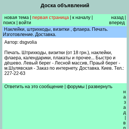
Доска объявлений
новая тема
|
первая страница
|
к началу
|
назад
|
поиск
|
войти
вперед
Наклейки, штрихкоды, визитки , флаера. Печать.
Изготовление. Доставка.
Автор: dsgvolia
Печать. Штрихкоды, визитки (от 18 грн.), наклейки,
флаера, календарики, плакаты и прочее... Быстро и
дёшево. Левый берег - Лесной массив, Праый берег -
м.Шулявская - Заказ по интернету. Доставка. Киев. Тел.:
227-22-63
Ответить на это сообщение
|
форумы
|
развернуть
н
а
з
а
д
|
в
п