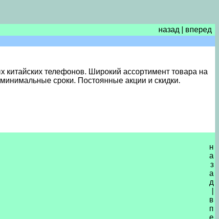
назад
|
вперед
ых китайских телефонов. Широкий ассортимент товара на
в минимальные сроки. Постоянные акции и скидки.
н
а
з
а
д
|
в
п
е