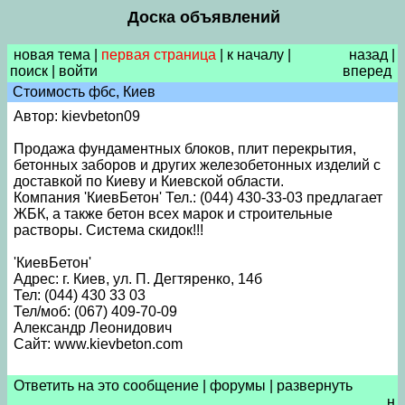
Доска объявлений
новая тема
|
первая страница
|
к началу
|
назад
|
поиск
|
войти
вперед
Стоимость фбс, Киев
Автор: kievbeton09
Продажа фундаментных блоков, плит перекрытия,
бетонных заборов и других железобетонных изделий с
доставкой по Киеву и Киевской области.
Компания 'КиевБетон' Тел.: (044) 430-33-03 предлагает
ЖБК, а также бетон всех марок и строительные
растворы. Система скидок!!!
'КиевБетон'
Адрес: г. Киев, ул. П. Дегтяренко, 14б
Тел: (044) 430 33 03
Тел/моб: (067) 409-70-09
Александр Леонидович
Сайт: www.kievbeton.com
Ответить на это сообщение
|
форумы
|
развернуть
н