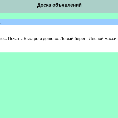
Доска объявлений
.
очее... Печать. Быстро и дёшево. Левый берег - Лесной ма