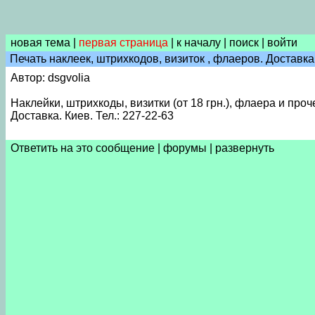
новая тема
|
первая страница
|
к началу
|
поиск
|
войти
Печать наклеек, штрихкодов, визиток , флаеров. Доставка
Автор: dsgvolia
Наклейки, штрихкоды, визитки (от 18 грн.), флаера и пр
Доставка. Киев. Тел.: 227-22-63
Ответить на это сообщение
|
форумы
|
развернуть