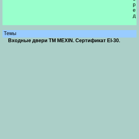
р
е
д
Темы
Входные двери ТМ MEXIN. Сертификат EI-30.