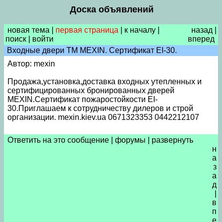
Доска объявлений
новая тема
|
первая страница
|
к началу
|
назад
|
поиск
|
войти
вперед
Входные двери ТМ MEXIN. Сертификат EI-30.
Автор: mexin
Продажа,установка,доставка входных утепленных и
сертифицированных бронированных дверей
MEXIN.Сертификат пожаростойкости EI-
30.Приглашаем к сотрудничеству дилеров и строй
организации. mexin.kiev.ua 0671323353 0442212107
Ответить на это сообщение
|
форумы
|
развернуть
н
а
з
а
д
|
в
п
е