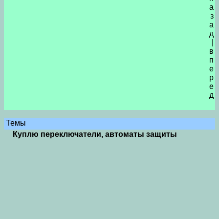
а
з
а
д
|
в
п
е
р
е
д
Темы
Куплю переключатели, автоматы защиты