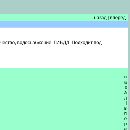
назад
|
вперед
ричество, водоснабжение, ГИБДД. Подходит под
н
а
з
а
д
|
в
п
е
р
е