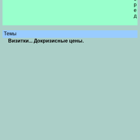
р
е
д
Темы
Визитки... Докризисные цены.