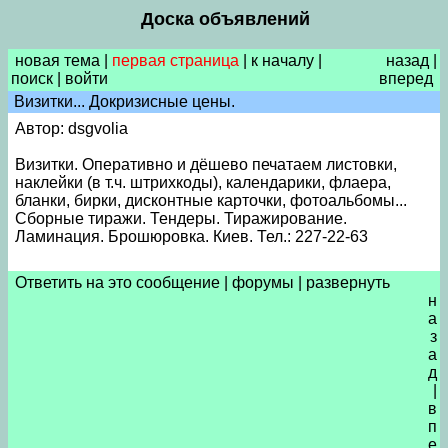
Доска объявлений
новая тема
|
первая страница
|
к началу
|
назад
|
поиск
|
войти
вперед
Визитки... Докризисные цены.
Автор: dsgvolia
Визитки. Оперативно и дёшево печатаем листовки,
наклейки (в т.ч. штрихкоды), календарики, флаера,
бланки, бирки, дисконтные карточки, фотоальбомы...
Сборные тиражи. Тендеры. Тиражирование.
Ламинация. Брошюровка. Киев. Тел.: 227-22-63
Ответить на это сообщение
|
форумы
|
развернуть
н
а
з
а
д
|
в
п
е