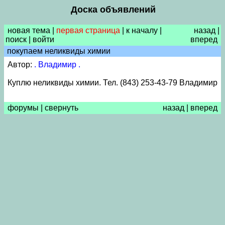
Доска объявлений
новая тема
|
первая страница
|
к началу
|
назад
|
поиск
|
войти
вперед
покупаем неликвиды химии
Автор:
. Владимир .
Куплю неликвиды химии. Тел. (843) 253-43-79 Владимир
форумы
|
свернуть
назад
|
вперед