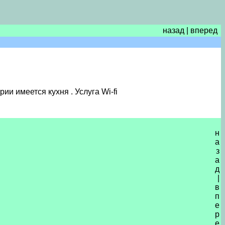
назад
|
вперед
и имеется кухня . Услуга Wi-fi
н
а
з
а
д
|
в
п
е
р
е