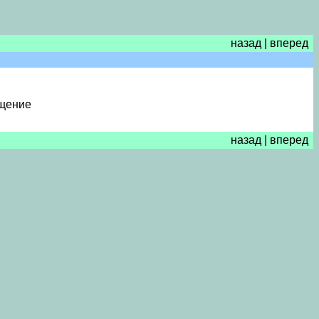
назад
|
вперед
бщение
назад
|
вперед