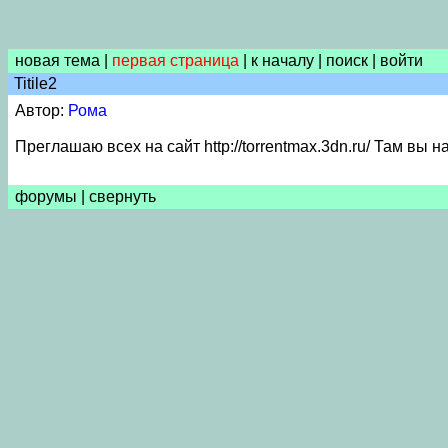
новая тема
|
первая страница
|
к началу
|
поиск
|
войти
Titile2
Автор:
Рома
Преглашаю всех на сайт http://torrentmax.3dn.ru/ Там вы
форумы
|
свернуть