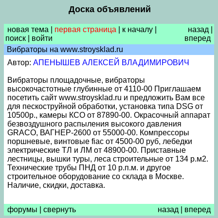
Доска объявлений
новая тема
|
первая страница
|
к началу
|
назад
|
поиск
|
войти
вперед
Вибраторы на www.stroysklad.ru
Автор:
АПЕНЫШЕВ АЛЕКСЕЙ ВЛАДИМИРОВИЧ
Вибраторы площадочные, вибраторы
высокочастотные глубинные от 4110-00 Приглашаем
посетить сайт www.stroysklad.ru и предложить Вам все
для пескоструйной обработки, установка типа DSG от
10500р., камеры КСО от 87890-00. Окрасочный аппарат
безвоздушного распыления высокого давления
GRACO, ВАГНЕР-2600 от 55000-00. Компрессоры
поршневые, винтовые fiac от 4500-00 руб, лебедки
электрические ТЛ и ЛМ от 48900-00. Приставные
лестницы, вышки туры, леса строительные от 134 р.м2.
Технические трубы ПНД от 10 р.п.м. и другое
строительное оборудование со склада в Москве.
Наличие, скидки, доставка.
форумы
|
свернуть
назад
|
вперед