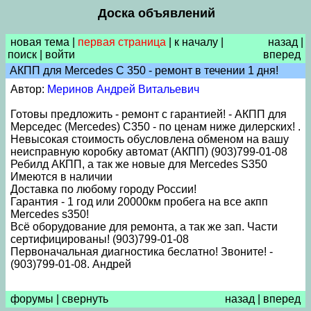
Доска объявлений
новая тема
|
первая страница
|
к началу
|
назад
|
поиск
|
войти
вперед
АКПП для Mercedes С 350 - ремонт в течении 1 дня!
Автор:
Меринов Андрей Витальевич
Готовы предложить - ремонт с гарантией! - АКПП для
Мерседес (Mercedes) С350 - по ценам ниже дилерских! .
Невысокая стоимость обусловлена обменом на вашу
неисправную коробку автомат (АКПП) (903)799-01-08
Ребилд АКПП, а так же новые для Mercedes S350
Имеются в наличии
Доставка по любому городу России!
Гарантия - 1 год или 20000км пробега на все акпп
Mercedes s350!
Всё оборудование для ремонта, а так же зап. Части
сертифицированы! (903)799-01-08
Первоначальная диагностика беслатно! Звоните! -
(903)799-01-08. Андрей
форумы
|
свернуть
назад
|
вперед