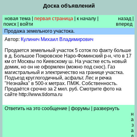
Доска объявлений
новая тема
|
первая страница
|
к началу
|
назад
|
поиск
|
войти
вперед
Продажа земельного участока.
Автор:
Кулинич Михаил Владимирович
Продается земельный участок 5 соток по факту больше
в д. Большое Покровское Наро-Фоминский р-н, что в 17
км от Москвы по Киевскому ш. На участке есть новый
домик, но он не оформлен (можно под снос). Газ
магистральный и электричество на границе участка.
Подъезд круглогодичный, асфальт. Лес и речка
"Незнайка" в 500-х метрах. ПМЖ. Собственность.
Продаётся срочно за 2 мил. руб. Смотрите фото на
сайте http://www.tidoma.ru
Ответить на это сообщение
|
форумы
|
развернуть
н
а
з
а
д