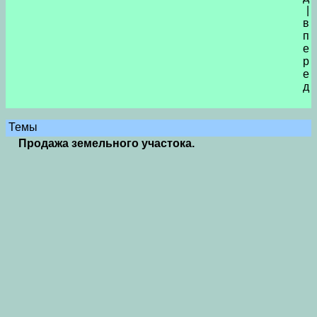
|
в
п
е
р
е
д
Темы
Продажа земельного участока.