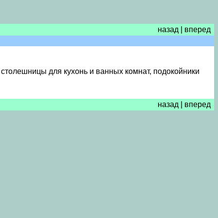
назад
|
вперед
 столешницы для кухонь и ванных комнат, подокойники
назад
|
вперед