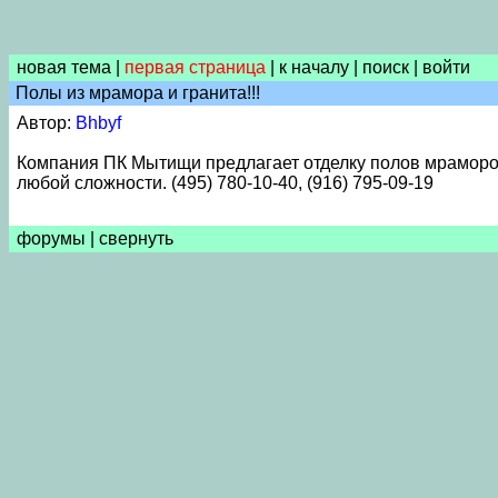
новая тема
|
первая страница
|
к началу
|
поиск
|
войти
Полы из мрамора и гранита!!!
Автор:
Bhbyf
Компания ПК Мытищи предлагает отделку полов мрамором
любой сложности. (495) 780-10-40, (916) 795-09-19
форумы
|
свернуть