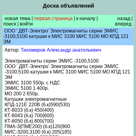
Доска объявлений
новая тема
|
первая страница
|
к началу
|
назад
|
поиск
|
войти
вперед
ООО ' ДВТ-Электро' Электромагниты серии ЭМИС
-3100,5100 катушки к МИС 3100 МИС 5100 МО КПД 121
ЭМ
Автор:
Тихомиров Александр анатольевич
Электромагниты серии ЭМИС -3100,5100
ООО ' ДВТ-Электро' Электромагниты серии ЭМИС
-3100,5100 катушки к МИС 3100 МИС 5100 МО КПД 121
ЭМ
ЭМИС 3100 550р. с НДС
ЭМИС 5100 1 400р.
МО 200 2 650р.
Катушки электромагнитные
КПД-121Е 220В (б.к)590(530)
КТ-6033 (б.к) 450(400)
КТ-6043 (б.к) 700(600)
КТ-6050 (б.к) 800(700)
ПМА-3(ПМЕ200) (б.к)120(900
МИС-3200,3100 (б.к) 205(185)