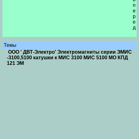
п
е
р
е
д
Темы
ООО ' ДВТ-Электро' Электромагниты серии ЭМИС
-3100,5100 катушки к МИС 3100 МИС 5100 МО КПД
121 ЭМ