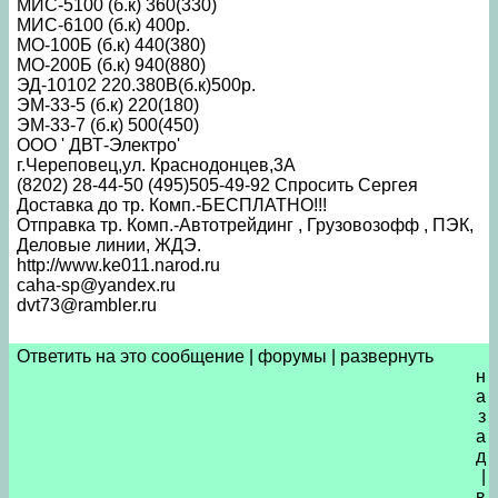
МИС-5100 (б.к) 360(330)
МИС-6100 (б.к) 400р.
МО-100Б (б.к) 440(380)
МО-200Б (б.к) 940(880)
ЭД-10102 220.380В(б.к)500р.
ЭМ-33-5 (б.к) 220(180)
ЭМ-33-7 (б.к) 500(450)
ООО ' ДВТ-Электро'
г.Череповец,ул. Краснодонцев,3А
(8202) 28-44-50 (495)505-49-92 Cпросить Сергея
Доставка до тр. Комп.-БЕСПЛАТНО!!!
Отправка тр. Комп.-Автотрейдинг , Грузовозофф , ПЭК,
Деловые линии, ЖДЭ.
http://www.ke011.narod.ru
caha-sp@yandex.ru
dvt73@rambler.ru
Ответить на это сообщение
|
форумы
|
развернуть
н
а
з
а
д
|
в