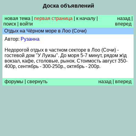
Доска объявлений
новая тема
|
первая страница
|
к началу
|
назад
|
поиск
|
войти
вперед
Отдых на Чёрном море в Лоо (Сочи)
Автор:
Рузанна
Недорогой отдых в частном секторе в Лоо (Сочи) -
гостевой дом "У Луизы". До моря 5-7 минут, рядом ж\д
вокзал, кафе, столовые, рынок. Стоимость август 350-
400р, сентябрь - 300-250р., октябрь - 200р.
форумы
|
свернуть
назад
|
вперед