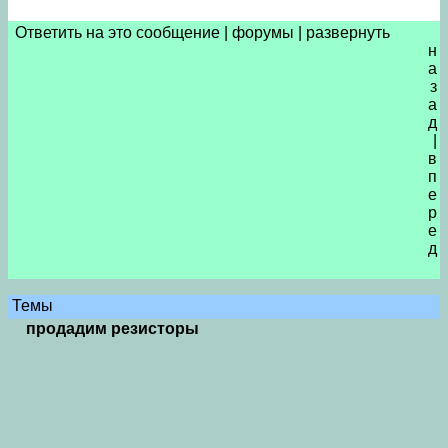
Ответить на это сообщение
|
форумы
|
развернуть
н
а
з
а
д
|
в
п
е
р
е
д
Темы
продадим резисторы