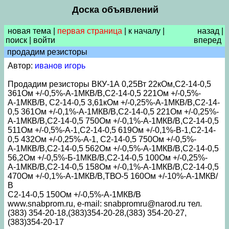
Доска объявлений
новая тема
|
первая страница
|
к началу
|
назад
|
поиск
|
войти
вперед
продадим резисторы
Автор:
иванов игорь
Продадим резисторы ВКУ-1А 0,25Вт 22кОм,С2-14-0,5
361Ом +/-0,5%-А-1МКВ/В,С2-14-0,5 221Ом +/-0,5%-
А-1МКВ/В, С2-14-0,5 3,61кОм +/-0,25%-А-1МКВ/В,С2-14-
0,5 361Ом +/-0,1%-А-1МКВ/В,С2-14-0,5 221Ом +/-0,25%-
А-1МКВ/В,С2-14-0,5 750Ом +/-0,1%-А-1МКВ/В,С2-14-0,5
511Ом +/-0,5%-А-1,С2-14-0,5 619Ом +/-0,1%-В-1,С2-14-
0,5 432Ом +/-0,25%-А-1, С2-14-0,5 750Ом +/-0,5%-
А-1МКВ/В,С2-14-0,5 562Ом +/-0,5%-А-1МКВ/В,С2-14-0,5
56,2Ом +/-0,5%-Б-1МКВ/В,С2-14-0,5 100Ом +/-0,25%-
А-1МКВ/В,С2-14-0,5 158Ом +/-0,1%-А-1МКВ/В,С2-14-0,5
470Ом +/-0,1%-А-1МКВ/В,ТВО-5 160Ом +/-10%-А-1МКВ/
В
С2-14-0,5 150Ом +/-0,5%-А-1МКВ/В
www.snabprom.ru, e-mail: snabpromru@narod.ru тел.
(383) 354-20-18,(383)354-20-28,(383) 354-20-27,
(383)354-20-17