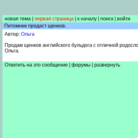
новая тема
|
первая страница
|
к началу
|
поиск
|
войти
Питомник продаст щенков.
Автор:
Ольга
Продам щенков английского бульдога с отличной родосл
Ольга.
Ответить на это сообщение
|
форумы
|
развернуть