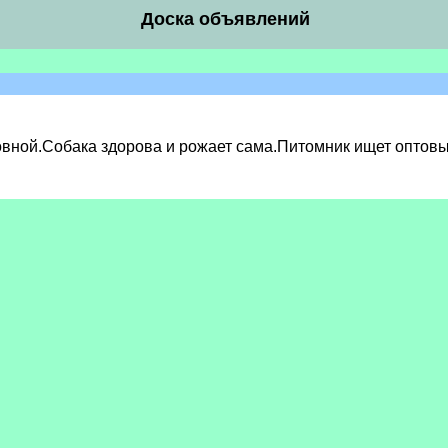
Доска объявлений
овной.Собака здорова и рожает сама.Питомник ищет оптовы