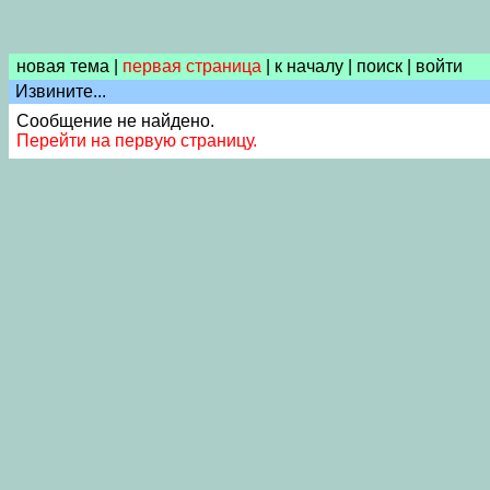
новая тема
|
первая страница
|
к началу
|
поиск
|
войти
Извините...
Сообщение не найдено.
Перейти на первую страницу.