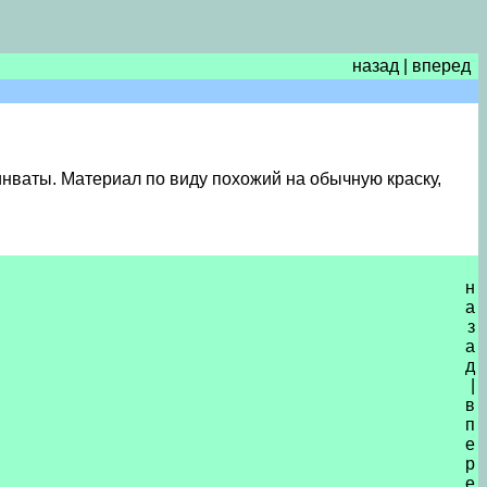
назад
|
вперед
инваты. Материал по виду похожий на обычную краску,
н
а
з
а
д
|
в
п
е
р
е