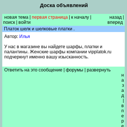
Доска объявлений
новая тема
|
первая страница
|
к началу
|
назад
|
поиск
|
войти
вперед
Платок шелк и шелковые платки .
Автор:
Илья
У нас в магазине вы найдете шарфы, платки и
палантины. Женские шарфы компании vipplatok.ru
подчеркнут именно вашу изысканность.
Ответить на это сообщение
|
форумы
|
развернуть
н
а
з
а
д
|
в
п
е
р
е