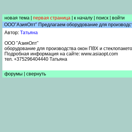
новая тема
|
первая страница
|
к началу
|
поиск
|
войти
ООО"АзияОпт" Предлагаем оборудование для производст
Автор:
Татьяна
ООО "АзияОпт"
оборудование для производства окон ПВХ и стеклопакет
Подробная информация на сайте: www.asiaopt.com
тел. +375296404440 Татьяна
форумы
|
свернуть