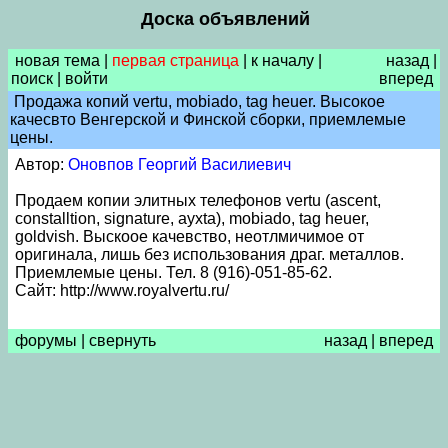
Доска объявлений
новая тема
|
первая страница
|
к началу
|
назад
|
поиск
|
войти
вперед
Продажа копий vertu, mobiado, tag heuer. Высокое
качесвто Венгерской и Финской сборки, приемлемые
цены.
Автор:
Оновпов Георгий Василиевич
Продаем копии элитных телефонов vertu (ascent,
constalltion, signature, ayxta), mobiado, tag heuer,
goldvish. Выскоое качевство, неотлмичимое от
оригинала, лишь без использования драг. металлов.
Приемлемые цены. Тел. 8 (916)-051-85-62.
Сайт: http://www.royalvertu.ru/
форумы
|
свернуть
назад
|
вперед