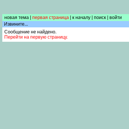
новая тема
|
первая страница
|
к началу
|
поиск
|
войти
Извините...
Сообщение не найдено.
Перейти на первую страницу.