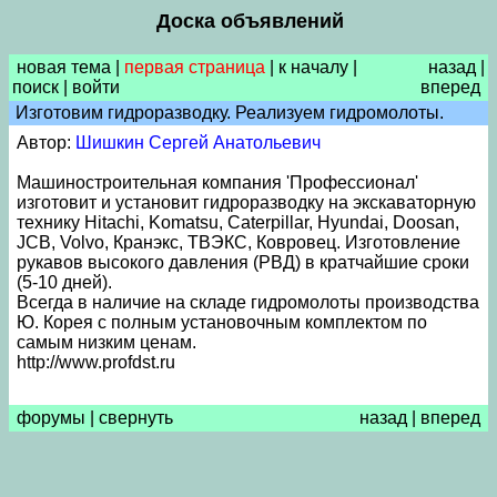
Доска объявлений
новая тема
|
первая страница
|
к началу
|
назад
|
поиск
|
войти
вперед
Изготовим гидроразводку. Реализуем гидромолоты.
Автор:
Шишкин Сергей Анатольевич
Машиностроительная компания 'Профессионал'
изготовит и установит гидроразводку на экскаваторную
технику Hitachi, Komatsu, Caterpillar, Hyundai, Doosan,
JCB, Volvo, Кранэкс, ТВЭКС, Ковровец. Изготовление
рукавов высокого давления (РВД) в кратчайшие сроки
(5-10 дней).
Всегда в наличие на складе гидромолоты производства
Ю. Корея с полным установочным комплектом по
самым низким ценам.
http://www.profdst.ru
форумы
|
свернуть
назад
|
вперед