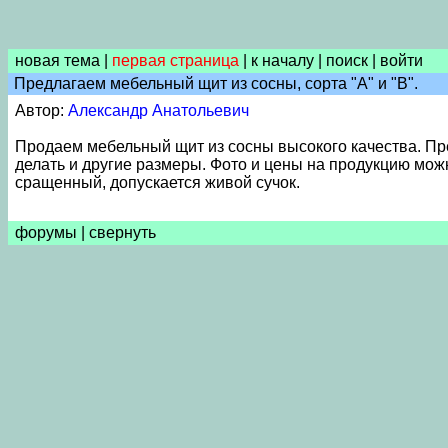
новая тема
|
первая страница
|
к началу
|
поиск
|
войти
Предлагаем мебельный щит из сосны, сорта "А" и "B".
Автор:
Александр Анатольевич
Продаем мебельный щит из сосны высокого качества. Пре
делать и другие размеры. Фото и цены на продукцию можно
сращенный, допускается живой сучок.
форумы
|
свернуть