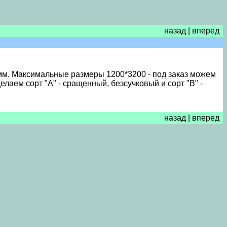
назад
|
вперед
8мм. Максимальные размеры 1200*3200 - под заказ можем
елаем сорт "А" - сращенный, безсучковый и сорт "B" -
назад
|
вперед