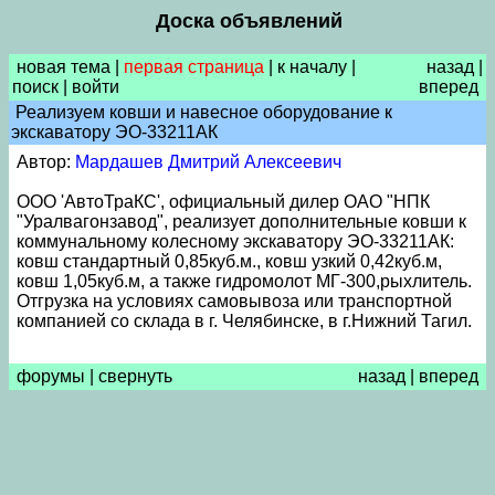
Доска объявлений
новая тема
|
первая страница
|
к началу
|
назад
|
поиск
|
войти
вперед
Реализуем ковши и навесное оборудование к
экскаватору ЭО-33211АК
Автор:
Мардашев Дмитрий Алексеевич
ООО 'АвтоТраКС', официальный дилер ОАО "НПК
"Уралвагонзавод", реализует дополнительные ковши к
коммунальному колесному экскаватору ЭО-33211АК:
ковш стандартный 0,85куб.м., ковш узкий 0,42куб.м,
ковш 1,05куб.м, а также гидромолот МГ-300,рыхлитель.
Отгрузка на условиях самовывоза или транспортной
компанией со склада в г. Челябинске, в г.Нижний Тагил.
форумы
|
свернуть
назад
|
вперед