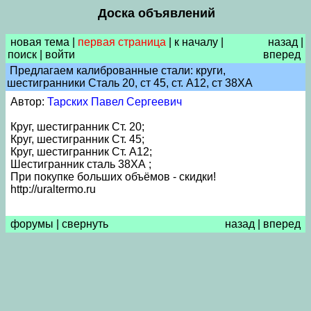
Доска объявлений
новая тема
|
первая страница
|
к началу
|
назад
|
поиск
|
войти
вперед
Предлагаем калиброванные стали: круги,
шестигранники Сталь 20, ст 45, ст. А12, ст 38ХА
Автор:
Тарских Павел Сергеевич
Круг, шестигранник Ст. 20;
Круг, шестигранник Ст. 45;
Круг, шестигранник Ст. А12;
Шестигранник сталь 38ХА ;
При покупке больших объёмов - скидки!
http://uraltermo.ru
форумы
|
свернуть
назад
|
вперед