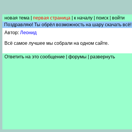
новая тема
|
первая страница
|
к началу
|
поиск
|
войти
Поздравляю! Ты обрёл возможность на шару скачать всё! 
Автор:
Леонид
Всё самое лучшее мы собрали на одном сайте.
Ответить на это сообщение
|
форумы
|
развернуть