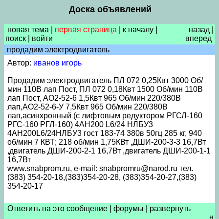
Доска объявлений
новая тема
|
первая страница
|
к началу
|
назад
|
поиск
|
войти
вперед
продадим электродвигатель
Автор:
иванов игорь
Продадим электродвигатель ПЛ 072 0,25Квт 3000 Об/
мин 110В лап Пост, ПЛ 072 0,18Квт 1500 Об/мин 110В
лап Пост, АО2-52-6 1,5Квт 965 Об/мин 220/380В
лап,АО2-52-6-У 7,5Квт 965 Об/мин 220/380В
лап,асинхронный (с лифтовым редуктором РГСЛ-160
РГС-160 РГЛ-160) 4AH200 L6/24 НЛБУ3
4АН200L6/24НЛБУ3 гост 183-74 380в 50гц 285 кг, 940
об/мин 7 КВТ; 218 об/мин 1,75КВт ,ДШИ-200-3-3 16,7Вт
,двигатель ДШИ-200-2-1 16,7Вт ,двигатель ДШИ-200-1-1
16,7Вт
www.snabprom.ru, e-mail: snabpromru@narod.ru тел.
(383) 354-20-18,(383)354-20-28, (383)354-20-27,(383)
354-20-17
Ответить на это сообщение
|
форумы
|
развернуть
н