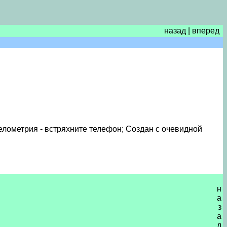
назад
|
вперед
лометрия - встряхните телефон; Создан с очевидной
н
а
з
а
д