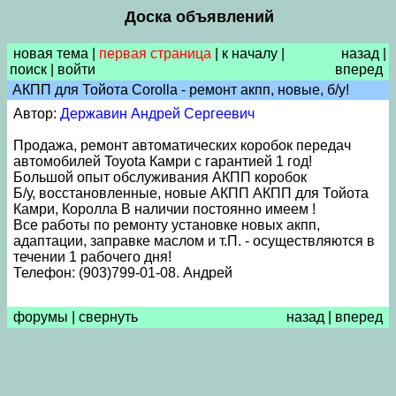
Доска объявлений
новая тема
|
первая страница
|
к началу
|
назад
|
поиск
|
войти
вперед
АКПП для Тойота Corolla - ремонт акпп, новые, б/у!
Автор:
Державин Андрей Сергеевич
Продажа, ремонт автоматических коробок передач
автомобилей Toyota Камри с гарантией 1 год!
Большой опыт обслуживания АКПП коробок
Б/у, восстановленные, новые АКПП АКПП для Тойота
Камри, Королла В наличии постоянно имеем !
Все работы по ремонту установке новых акпп,
адаптации, заправке маслом и т.П. - осуществляются в
течении 1 рабочего дня!
Телефон: (903)799-01-08. Андрей
форумы
|
свернуть
назад
|
вперед