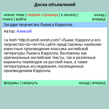
Доска объявлений
новая тема
|
первая страница
|
к началу
|
назад
|
поиск
|
войти
вперед
Загадки творчества Льюиса Кэрролла
Автор:
Алексей
<a href="http://carroll.voroh.com/">Льюис Кэрролл и его
творчество</a><br>На сайте представлены наиболее
известные произведения классика английской
литературы Льюиса Кэрролла. Выложены как
оригинальные английские тексты, так и различные
варианты переводов на русский язык, а также
литературные исследования, посвященные
произведениям Кэрролла.
форумы
|
свернуть
назад
|
вперед