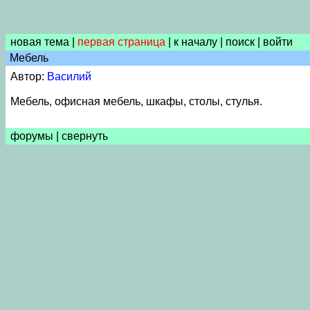
новая тема
|
первая страница
|
к началу
|
поиск
|
войти
Мебель
Автор:
Василий
Мебель, офисная мебель, шкафы, столы, стулья.
форумы
|
свернуть