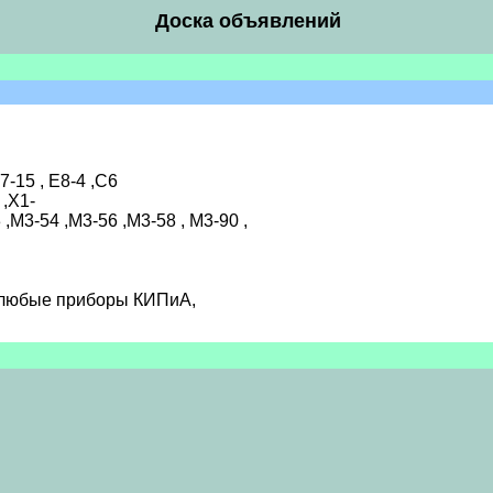
Доска объявлений
7-15 , Е8-4 ,С6
 ,Х1-
,М3-54 ,М3-56 ,М3-58 , М3-90 ,
 любые приборы КИПиА,