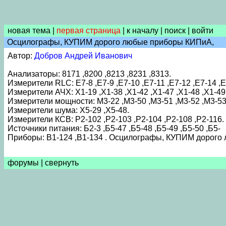
новая тема
|
первая страница
|
к началу
|
поиск
|
войти
Осцилографы, КУПИМ дорого любые приборы КИПиА,
Автор:
Добров Андрей Иванович
Анализаторы: 8171 ,8200 ,8213 ,8231 ,8313.
Измерители RLC: E7-8 ,Е7-9 ,Е7-10 ,Е7-11 ,E7-12 ,Е7-14 ,Е
Измерители АЧХ: Х1-19 ,Х1-38 ,Х1-42 ,Х1-47 ,Х1-48 ,Х1-49
Измерители мощности: М3-22 ,М3-50 ,М3-51 ,М3-52 ,М3-53 
Измерители шума: Х5-29 ,Х5-48.
Измерители КСВ: Р2-102 ,Р2-103 ,Р2-104 ,Р2-108 ,Р2-116.
Источники питания: Б2-3 ,Б5-47 ,Б5-48 ,Б5-49 ,Б5-50 ,Б5-
Приборы: В1-124 ,В1-134 . Осцилографы, КУПИМ дорого
форумы
|
свернуть