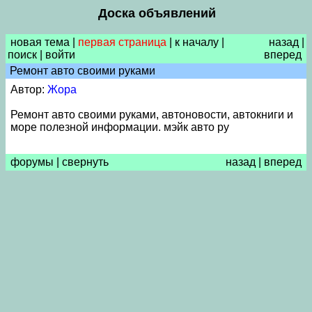
Доска объявлений
новая тема
|
первая страница
|
к началу
|
назад
|
поиск
|
войти
вперед
Ремонт авто своими руками
Автор:
Жора
Ремонт авто своими руками, автоновости, автокниги и
море полезной информации. мэйк авто ру
форумы
|
свернуть
назад
|
вперед