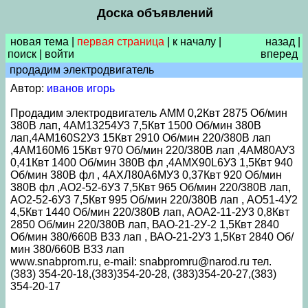
Доска объявлений
новая тема
|
первая страница
|
к началу
|
назад
|
поиск
|
войти
вперед
продадим электродвигатель
Автор:
иванов игорь
Продадим электродвигатель АММ 0,2Квт 2875 Об/мин
380В лап, 4АМ13254У3 7,5Квт 1500 Об/мин 380В
лап,4АМ160S2У3 15Квт 2910 Об/мин 220/380В лап
,4АМ160М6 15Квт 970 Об/мин 220/380В лап ,4АМ80АУ3
0,41Квт 1400 Об/мин 380В фл ,4АМХ90L6У3 1,5Квт 940
Об/мин 380В фл , 4АХЛ80А6МУ3 0,37Квт 920 Об/мин
380В фл ,АО2-52-6У3 7,5Квт 965 Об/мин 220/380В лап,
АО2-52-6У3 7,5Квт 995 Об/мин 220/380В лап , АО51-4У2
4,5Квт 1440 Об/мин 220/380В лап, АОА2-11-2У3 0,8Квт
2850 Об/мин 220/380В лап, ВАО-21-2У-2 1,5Квт 2840
Об/мин 380/660В В33 лап , ВАО-21-2У3 1,5Квт 2840 Об/
мин 380/660В В33 лап
www.snabprom.ru, e-mail: snabpromru@narod.ru тел.
(383) 354-20-18,(383)354-20-28, (383)354-20-27,(383)
354-20-17