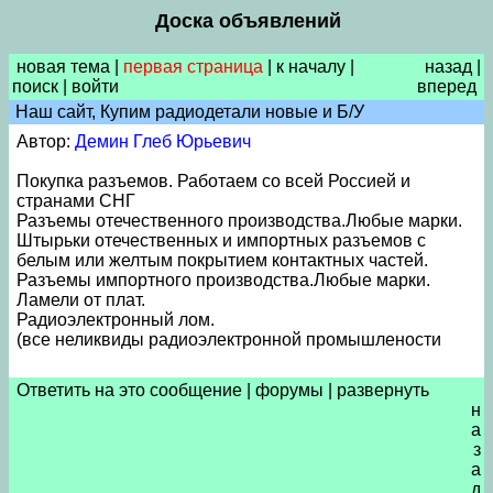
Доска объявлений
новая тема
|
первая страница
|
к началу
|
назад
|
поиск
|
войти
вперед
Наш сайт, Купим радиодетали новые и Б/У
Автор:
Демин Глеб Юрьевич
Покупка разъемов. Работаем со всей Россией и
странами СНГ
Разъемы отечественного производства.Любые марки.
Штырьки отечественных и импортных разъемов с
белым или желтым покрытием контактных частей.
Разъемы импортного производства.Любые марки.
Ламели от плат.
Радиоэлектронный лом.
(все неликвиды радиоэлектронной промышлености
Ответить на это сообщение
|
форумы
|
развернуть
н
а
з
а
д