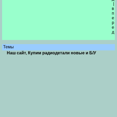
|
в
п
е
р
е
д
Темы
Наш сайт, Купим радиодетали новые и Б/У