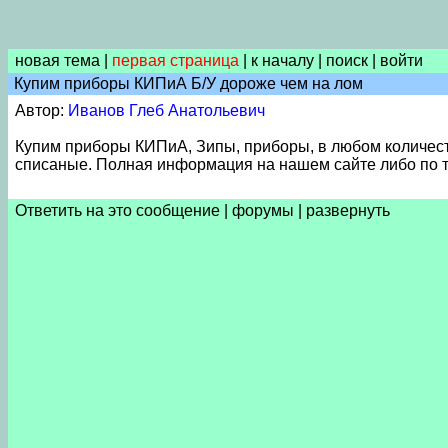
новая тема
|
первая страница
|
к началу
|
поиск
|
войти
Купим приборы КИПиА Б/У дороже чем на лом
Автор:
Иванов Глеб Анатольевич
Купим приборы КИПиА, Зипы, приборы, в любом количест
списаные. Полная информация на нашем сайте либо по т
Ответить на это сообщение
|
форумы
|
развернуть