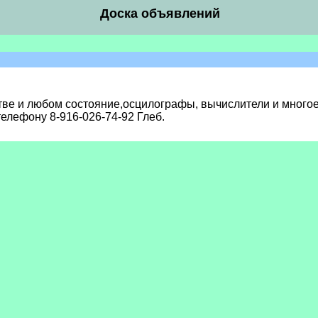
Доска объявлений
ве и любом состояние,осцилографы, вычислители и много
елефону 8-916-026-74-92 Глеб.