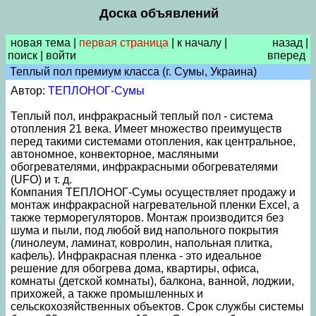
Доска объявлений
новая тема
|
первая страница
|
к началу
|
назад
|
поиск
|
войти
вперед
Теплый пол премиум класса (г. Сумы, Украина)
Автор:
ТЕПЛОНОГ-Сумы
Теплый пол, инфракрасный теплый пол - система
отопления 21 века. Имеет множество преимуществ
перед такими системами отопления, как центральное,
автономное, конвекторное, масляными
обогревателями, инфракрасными обогревателями
(UFO) и т. д.
Компания ТЕПЛОНОГ-Сумы осуществляет продажу и
монтаж инфракрасной нагревательной пленки Excel, а
также терморегуляторов. Монтаж производится без
шума и пыли, под любой вид напольного покрытия
(линолеум, ламинат, ковролин, напольная плитка,
кафель). Инфракрасная пленка - это идеальное
решение для обогрева дома, квартиры, офиса,
комнаты (детской комнаты), балкона, ванной, лоджии,
прихожей, а также промышленных и
сельскохозяйственных объектов. Срок службы системы